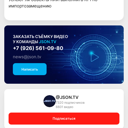
импортозамещению
ЗАКАЗАТЬ СЪЁМКУ ВИДЕО
У КОМАНДЫ
JSON.TV
+7 (926) 561-09-80
news@json.tv
Написать
@JSON.TV
7320 подписчиков
6601 видео
Подписаться