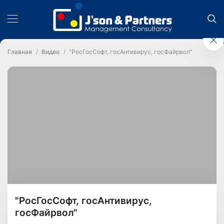
Главная
Видео
"РосГосСофт, госАнтивирус, госФайрвол"
"РосГосСофт, госАнтивирус,
госФайрвол"