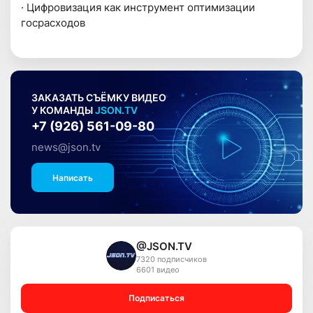
· Цифровизация как инструмент оптимизации
госрасходов
ЗАКАЗАТЬ СЪЁМКУ ВИДЕО
У КОМАНДЫ
JSON.TV
+7 (926) 561-09-80
news@json.tv
Написать
@JSON.TV
7320 подписчиков
6601 видео
Подписаться