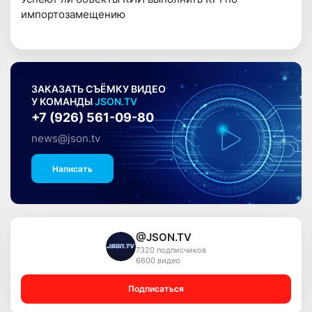
импортозамещению
ЗАКАЗАТЬ СЪЁМКУ ВИДЕО
У КОМАНДЫ
JSON.TV
+7 (926) 561-09-80
news@json.tv
Написать
@JSON.TV
7320 подписчиков
6600 видео
Подписаться