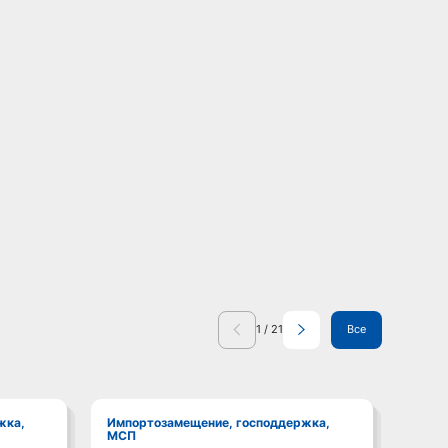
1
/
21
Все
Импортозамещение, господдержка,
Импортозамещение, господдержка,
МСП
МСП