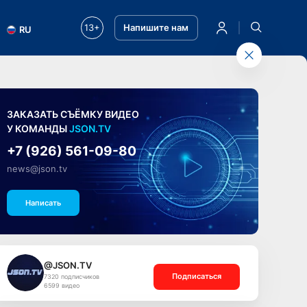
13+
Напишите нам
RU
ЗАКАЗАТЬ СЪЁМКУ ВИДЕО
У КОМАНДЫ
JSON.TV
+7 (926) 561-09-80
news@json.tv
Написать
@JSON.TV
Подписаться
7320 подписчиков
6599 видео