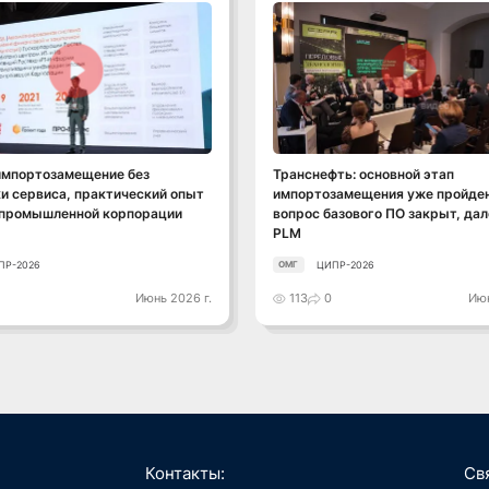
Смотреть видео
Смотреть видео
импортозамещение без
Транснефть: основной этап
и сервиса, практический опыт
импортозамещения уже пройден
 промышленной корпорации
вопрос базового ПО закрыт, дал
PLM
ПР-2026
ЦИПР-2026
ОМГ
Июнь 2026 г.
113
0
Июн
Контакты:
Св