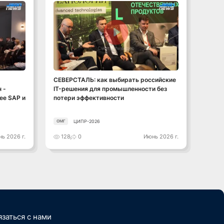
Смотреть видео
СЕВЕРСТАЛЬ: как выбирать российские
Импор
 -
IT-решения для промышленности без
хоть 
ее SAP и
потери эффективности
ЦИПР-2026
ОМГ
ОМГ
ь 2026 г.
128
0
Июнь 2026 г.
141
язаться с нами