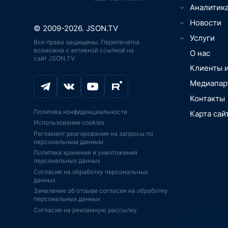
Цифровизаци
Аналитик
вещей, Умны
ТВ, видео-, 
Новости
Юриспруденц
© 2009-2026. JSON.TV
Игры, кибер
Менеджмент
Телематика,
Услуги
Все права защищены. Перепечатка
ИТ, ПО, разр
связь, нави
ПО
возможна с активной ссылкой на
О НАС
интеграция
О нас
ИТ-рынок, 
сайт JSON.TV
Дроны, бес
МАРКЕТИН
Онлайн-обра
технологии,
летательные
Клиенты 
ИССЛЕДОВ
Транспорт, 
Цифровая м
Цифровизаци
РЫНКИ. ОТ
автомобили
Медиапар
медоборудо
вещей, Умны
PR-ПОДДЕ
Промышленно
Промышленн
Аддитивные 
Контакты
BigData, бл
JSON.TV
Экосистемы
печать
Политика конфиденциальности
Карта сай
IoT, АСУ ТП,
IPO, ИНВЕС
Аддитивные 
Безопасност
Использование cookies
платформы
печать
КОНСАЛТИН
Игры, кибер
Регламент реагирования на запросы по
Импортозам
ИИ-ускорител
ФИНАНСОВ
Искусственн
персональным данным
господдерж
ИИ
АУДИТ
BigData, бл
Политика хранения и уничтожения
Экономика, 
Телекоммун
Информацио
персональных данных
инновации,
оборудовани
ПО
Согласие на обработку персональных
Финтех, инв
Дроны, бес
Образование
данных
финансы, пл
летательные
образование
Заявление об отзыве согласия на обработку
Интернет-ма
ЭКБ, ЦПУ, с
Серверы СХ
персональных данных
ретейл, эко
FPGA
Согласие на рекламную рассылку
Спутниковая
Телевидение
Серверы, СХ
навигация
кинотеатры, 
Безопасност