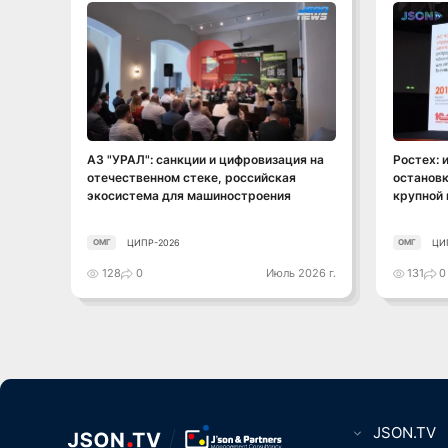
Смотреть видео
АЗ "УРАЛ": санкции и цифровизация на
Ростех: 
отечественном стеке, российская
остановк
экосистема для машиностроения
крупной
ЦИПР-2026
ЦИ
ОМГ
ОМГ
128
0
Июль 2026 г.
131
0
JSON.TV