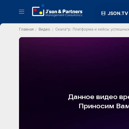
JSON.TV
Главная
Видео
Скала^р: Платформа и кейсы успешны