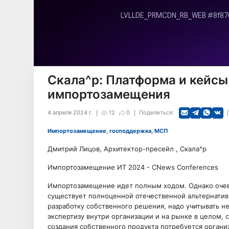
Скала^р: Платформа и кейс
импортозамещения
4 апреля 2024 г.
12
0
Поделиться:
Импортозамещение, господдержка, МСП
Дмитрий Лицов, Архитектор-пресейл , Скала^р
Импортозамещение ИТ 2024 - CNews Conferences
Импортозамещение идет полным ходом. Однако очев
существует полноценной отечественной альтернативы
разработку собственного решения, надо учитывать н
экспертизу внутри организации и на рынке в целом, с
создания собственного продукта потребуется органи