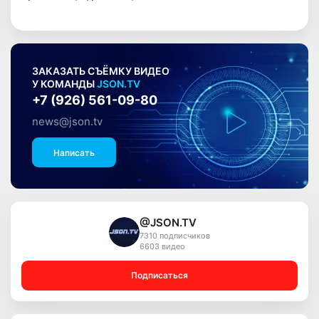
ЗАКАЗАТЬ СЪЁМКУ ВИДЕО
У КОМАНДЫ
JSON.TV
+7 (926) 561-09-80
news@json.tv
Написать
@JSON.TV
7310 подписчиков
6603 видео
Подписаться