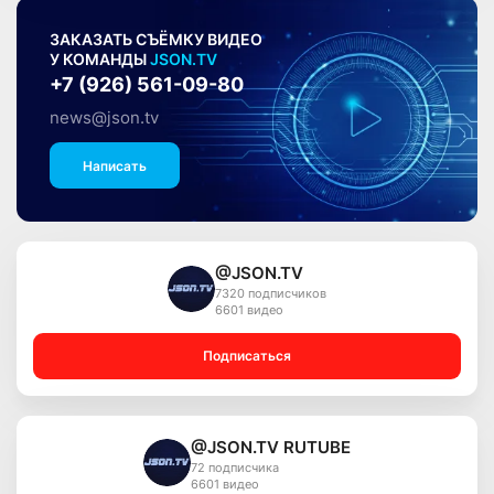
ЗАКАЗАТЬ СЪЁМКУ ВИДЕО
У КОМАНДЫ
JSON.TV
+7 (926) 561-09-80
news@json.tv
Написать
@JSON.TV
7320 подписчиков
6601 видео
Подписаться
@JSON.TV RUTUBE
72 подписчика
6601 видео