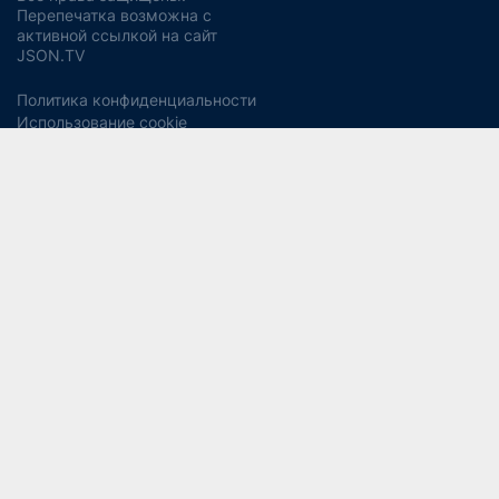
Перепечатка возможна с
активной ссылкой на сайт
JSON.TV
Политика конфиденциальности
Использование cookie
Регламент реагирования на запросы ПД Джейсон энд
Партнерс
Политика хранения и уничтожения ПД
Согласие на обработку ПДн
Заявление об отзыве согласия
Согласие на рекламную рассылку
Свидетельство СМИ ЭЛ № ФС77-56975
13+
от 14 февраля 2014 года (Роскомнадзор).
Учредитель:
ООО "Джейсон энд Партнерс Консалтинг".
Главный редактор:
Водянова Светлана Александровна
СОУТ
Разработка дизайна и сайта