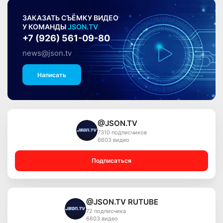
ЗАКАЗАТЬ СЪЁМКУ ВИДЕО
У КОМАНДЫ
JSON.TV
+7 (926) 561-09-80
news@json.tv
Написать
@JSON.TV
7310 подписчиков
6603 видео
Подписаться
@JSON.TV RUTUBE
72 подписчика
6603 видео