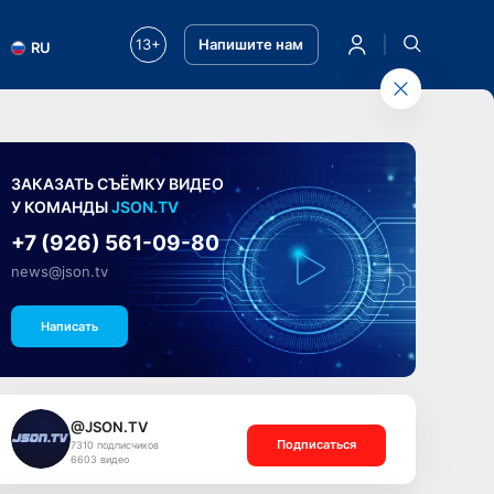
13+
Напишите нам
RU
ЗАКАЗАТЬ СЪЁМКУ ВИДЕО
У КОМАНДЫ
JSON.TV
+7 (926) 561-09-80
news@json.tv
Написать
@JSON.TV
Подписаться
7310 подписчиков
6603 видео