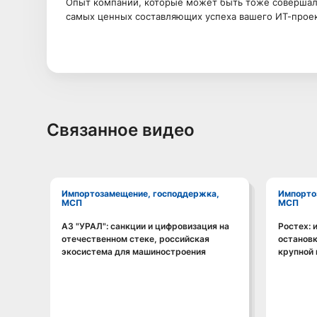
Опыт компаний, которые может быть тоже совершали
самых ценных составляющих успеха вашего ИТ-проек
Связанное видео
Импортозамещение, господдержка,
Импортозамещение, господдержка,
МСП
МСП
АЗ "УРАЛ": санкции и цифровизация на
Ростех: 
Смотреть видео
отечественном стеке, российская
остановк
экосистема для машиностроения
крупной