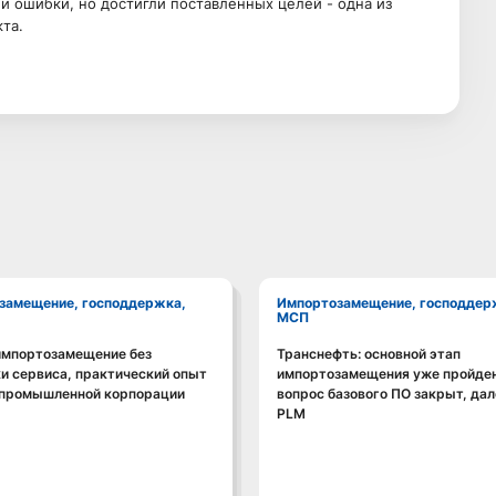
 ошибки, но достигли поставленных целей - одна из
та.
Импортозамещение, господдержка,
МСП
импортозамещение без
Транснефть: основной этап
Смотреть видео
Смотреть видео
и сервиса, практический опыт
импортозамещения уже пройден
 промышленной корпорации
вопрос базового ПО закрыт, дал
PLM