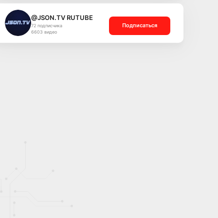
@JSON.TV RUTUBE
Подписаться
72 подписчика
6603 видео