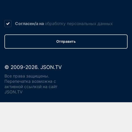
Согласен/а на
обработку
персональных данных
Отправить
© 2009-2026. JSON.TV
Все права защищены.
Перепечатка возможна с
активной ссылкой на сайт
JSON.TV
Политика конфиденциальности
Использование cookie
Регламент реагирования на запросы ПД Джейсон энд
Партнерс
Политика хранения и уничтожения ПД