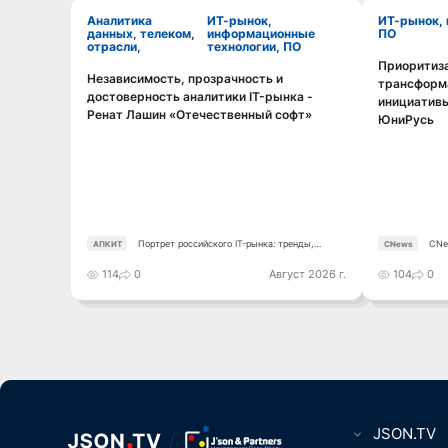
Аналитика
ИТ-рынок,
ИТ-рынок, информационные технологии,
данных, телеком,
информационные
ПО
отрасли,
технологии, ПО
Приоритиз
Независимость, прозрачность и
трансформа
Смотреть видео
достоверность аналитики IT-рынка -
инициативы
Ренат Лашин «Отечественный софт»
ЮниРусь
Портрет российского IT-рынка: тренды,
CNe
АПКИТ
CNews
аудитория, инструменты
114
0
Август 2026 г.
104
0
JSON.TV