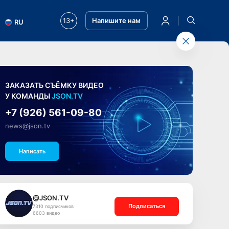
13+
Напишите нам
RU
ЗАКАЗАТЬ СЪЁМКУ ВИДЕО
У КОМАНДЫ
JSON.TV
+7 (926) 561-09-80
news@json.tv
Написать
@JSON.TV
Подписаться
7310 подписчиков
6603 видео