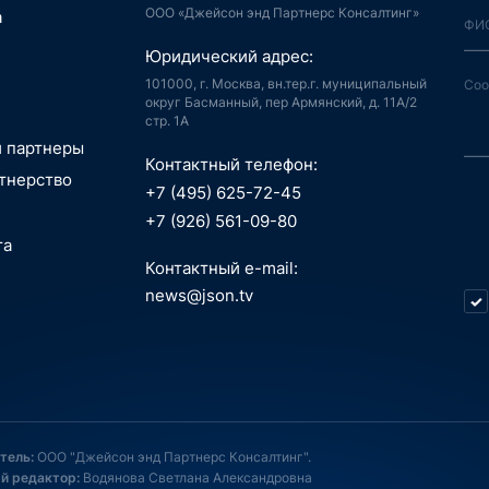
ООО «Джейсон энд Партнерс Консалтинг»
я, Интернет
а
й город
аудиоконтент, книги
Юридический адрес:
ия, LegalTech
спорт, реклама
 и мотивация
 спутниковая
101000, г. Москва, вн.тер.г. муниципальный
аботка,
гация
округ Басманный, пер Армянский, д. 11А/2
стр. 1А
информационные
пилотные
зование, EdTech
 ПО
 аппараты, БАС
и партнеры
беспилотные
Контактный телефон:
едицина,
я, Интернет
тнерство
вание
й город
+7 (495) 625-72-45
сть, АСУ ТП, IoT
ые данные,
технологии, 3D
+7 (926) 561-09-80
окчейн
, маркетплейсы
та
 Индустрия 4.0,
технологии, 3D
ь, ИБ, КИИ
Контактный e-mail:
спорт
ещение,
и, AI hardware,
news@json.tv
ый интеллект,
ка, МСП
окчейн
стратегия,
икации,
нные технологии,
 менеджмент
е, ИКТ
естиции, новации,
пилотные
, онлайн-
атежи
 аппараты
, EdTech
газины, торговля,
опроцессоры, ASIC,
Д, ПК, смартфоны
системы
 связь и услуги,
тель:
ООО "Джейсон энд Партнерс Консалтинг".
, онлайн-
Д, ПК, смартфоны
контент, медиа
й редактор:
Водянова Светлана Александровна
ь, ИБ