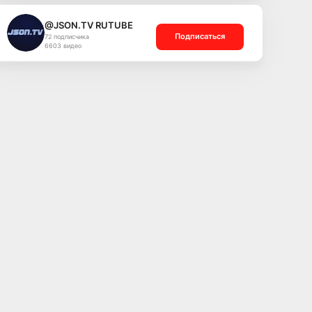
@JSON.TV RUTUBE
Подписаться
72 подписчика
6603 видео