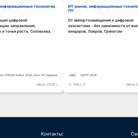
ИТ-рынок, информационные технологии,
ПО
ация цифровой
От импортозамещения к цифровой
Смотреть видео
Смотреть видео
ции: направления,
экосистеме - без зависимости от вн
 и точки роста, Соловьева,
вендоров, Лавров, Гринатом
ws FORUM Кейсы 2026: опыт ИТ-лидеров
ЦИПР-2026
ОМГ
Июль 2026 г.
104
0
Июль 2
Контакты:
Св