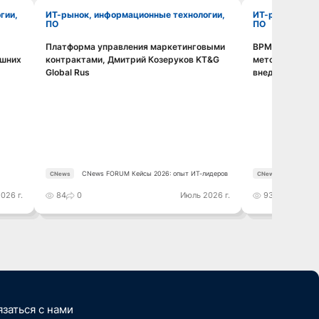
ИТ-рынок, информационные технологии,
ИТ-рынок, информационные технологии,
ПО
ПО
Платформа управления маркетинговыми
BPMS без иллю
Смотреть видео
ешних
контрактами, Дмитрий Козеруков KT&G
методология, 
Global Rus
внедрения, Дм
CNews FORUM Кейсы 2026: опыт ИТ-лидеров
CNews FO
CNews
CNews
026 г.
84
0
Июль 2026 г.
93
0
язаться с нами