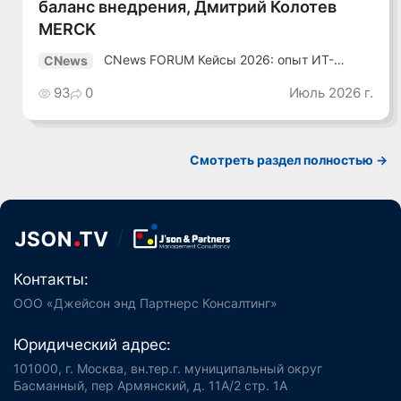
баланс внедрения, Дмитрий Колотев
MERCK
CNews FORUM Кейсы 2026: опыт ИТ-
CNews
лидеров
93
0
Июль 2026 г.
Смотреть раздел полностью ->
Контакты:
ООО «Джейсон энд Партнерс Консалтинг»
Юридический адрес:
101000, г. Москва, вн.тер.г. муниципальный округ
Басманный, пер Армянский, д. 11А/2 стр. 1А