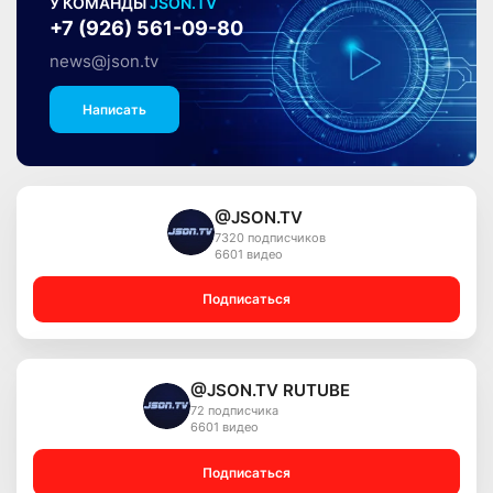
У КОМАНДЫ
JSON.TV
+7 (926) 561-09-80
news@json.tv
Написать
@JSON.TV
7320 подписчиков
6601 видео
Подписаться
@JSON.TV RUTUBE
72 подписчика
6601 видео
Подписаться