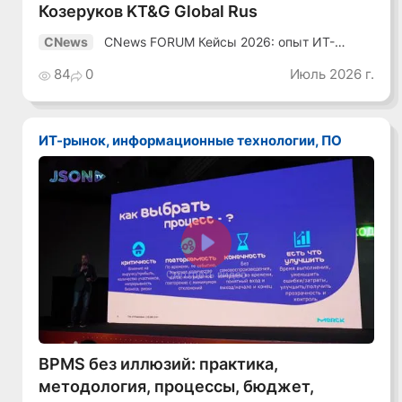
Козеруков KT&G Global Rus
CNews FORUM Кейсы 2026: опыт ИТ-
CNews
лидеров
84
0
Июль 2026 г.
ИТ-рынок, информационные технологии, ПО
Смотреть видео
BPMS без иллюзий: практика,
методология, процессы, бюджет,