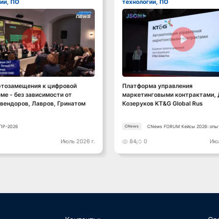
ии, ПО
технологии, ПО
Смотреть видео
Смотреть видео
ртозамещения к цифровой
Платформа управления
ме - без зависимости от
маркетинговыми контрактами,
вендоров, Лавров, Гринатом
Козеруков KT&G Global Rus
ПР-2026
CNews FORUM Кейсы 2026: опы
CNews
лидеров
0
Июль 2026 г.
84
0
Июл