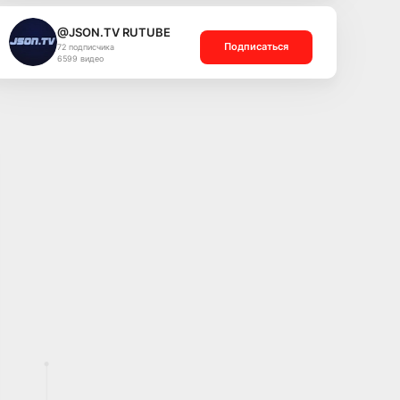
@JSON.TV RUTUBE
Подписаться
72 подписчика
6599 видео