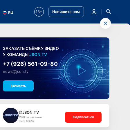
13+
Напишите нам
RU
ЗАКАЗАТЬ СЪЁМКУ ВИДЕО
У КОМАНДЫ
JSON.TV
+7 (926) 561-09-80
news@json.tv
Написать
@JSON.TV
Подписаться
7320 подписчиков
6599 видео