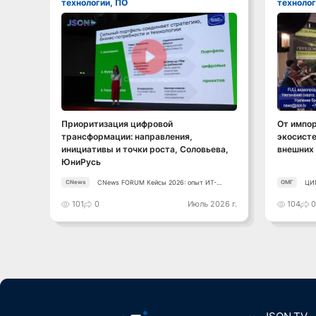
технологии, ПО
технолог
Смотреть видео
Приоритизация цифровой
От импо
трансформации: направления,
экосисте
инициативы и точки роста, Соловьева,
внешних 
ЮниРусь
CNews FORUM Кейсы 2026: опыт ИТ-
ЦИ
CNews
ОМГ
лидеров
101
0
Июль 2026 г.
104