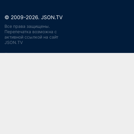
© 2009-2026. JSON.TV
Все права защищены.
Перепечатка возможна с
активной ссылкой на сайт
JSON.TV
Политика конфиденциальности
Использование cookie
Регламент реагирования на запросы ПД Джейсон энд
Партнерс
Политика хранения и уничтожения ПД
Согласие на обработку ПДн
Заявление об отзыве согласия
Согласие на рекламную рассылку
Свидетельство СМИ ЭЛ № ФС77-56975
13+
от 14 февраля 2014 года (Роскомнадзор).