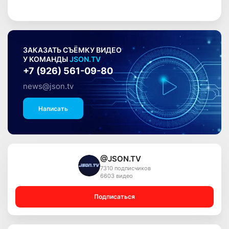
ЗАКАЗАТЬ СЪЁМКУ ВИДЕО
У КОМАНДЫ
JSON.TV
+7 (926) 561-09-80
news@json.tv
Написать
@JSON.TV
7310 подписчиков
6603 видео
Подписаться