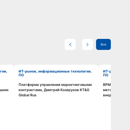
Все
ИТ-рынок, информационные технологии,
ИТ-рынок, информационные технологии,
ПО
ПО
Платформа управления маркетинговыми
BPMS без иллю
Смотреть видео
ешних
контрактами, Дмитрий Козеруков KT&G
методология, 
Global Rus
внедрения, Дм