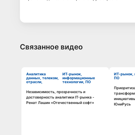
Связанное видео
Аналитика
ИТ-рынок,
ИТ-рынок, информационные технологии,
данных, телеком,
информационные
ПО
отрасли,
технологии, ПО
Приоритиз
Независимость, прозрачность и
трансформа
Смотреть видео
достоверность аналитики IT-рынка -
инициативы
Ренат Лашин «Отечественный софт»
ЮниРусь