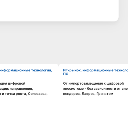
ИТ-рынок, информационные технологии,
ПО
ация цифровой
От импортозамещения к цифровой
Смотреть видео
Смотреть видео
ции: направления,
экосистеме - без зависимости от вн
 и точки роста, Соловьева,
вендоров, Лавров, Гринатом