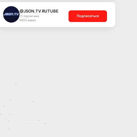
@JSON.TV RUTUBE
Подписаться
72 подписчика
6603 видео