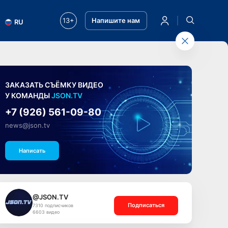
13+
Напишите нам
RU
ЗАКАЗАТЬ СЪЁМКУ ВИДЕО
У КОМАНДЫ
JSON.TV
+7 (926) 561-09-80
news@json.tv
Написать
@JSON.TV
Подписаться
7310 подписчиков
6603 видео