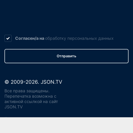
Согласен/а на
обработку
персональных данных
Отправить
© 2009-2026. JSON.TV
Все права защищены.
Перепечатка возможна с
активной ссылкой на сайт
JSON.TV
Политика конфиденциальности
Использование cookie
Регламент реагирования на запросы ПД Джейсон энд