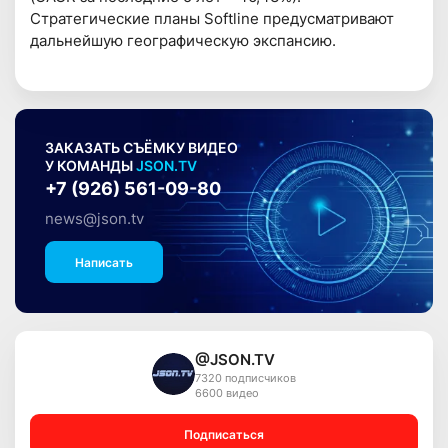
Стратегические планы Softline предусматривают
дальнейшую географическую экспансию.
ЗАКАЗАТЬ СЪЁМКУ ВИДЕО
У КОМАНДЫ
JSON.TV
+7 (926) 561-09-80
news@json.tv
Написать
@JSON.TV
7320 подписчиков
6600 видео
Подписаться