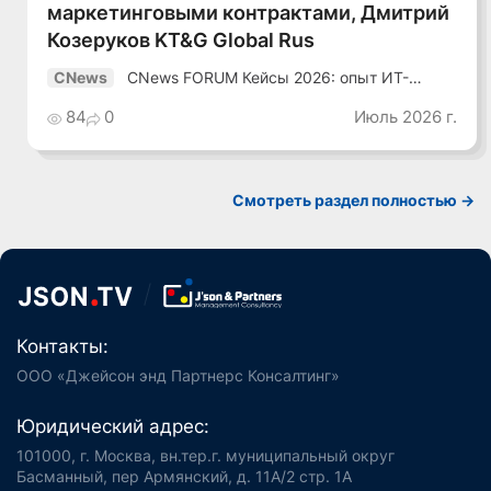
маркетинговыми контрактами, Дмитрий
Козеруков KT&G Global Rus
CNews FORUM Кейсы 2026: опыт ИТ-
CNews
лидеров
84
0
Июль 2026 г.
Смотреть раздел полностью ->
Контакты:
ООО «Джейсон энд Партнерс Консалтинг»
Юридический адрес:
101000, г. Москва, вн.тер.г. муниципальный округ
Басманный, пер Армянский, д. 11А/2 стр. 1А