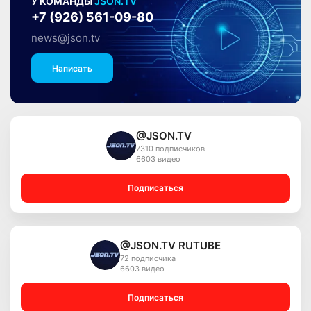
У КОМАНДЫ
JSON.TV
+7 (926) 561-09-80
news@json.tv
Написать
@JSON.TV
7310 подписчиков
6603 видео
Подписаться
@JSON.TV RUTUBE
72 подписчика
6603 видео
Подписаться