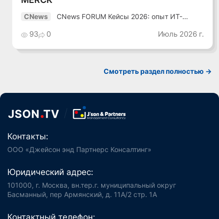
CNews FORUM Кейсы 2026: опыт ИТ-
CNews
лидеров
93
0
Июль 2026 г.
Смотреть раздел полностью ->
Контакты:
ООО «Джейсон энд Партнерс Консалтинг»
Юридический адрес:
101000, г. Москва, вн.тер.г. муниципальный округ
Басманный, пер Армянский, д. 11А/2 стр. 1А
Контактный телефон: