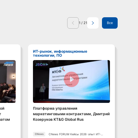
1
/
21
Все
ИТ-рынок, информационные
ИТ-рынок, информационные
технологии, ПО
техно
Смотреть видео
ой
Платформа управления
BPMS 
т
маркетинговыми контрактами, Дмитрий
метод
натом
Козеруков KT&G Global Rus
балан
MERC
CNews FORUM Кейсы 2026: опыт ИТ-
CNews
CNews