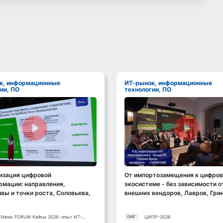
ИТ-рынок, информационные
ии, ПО
технологии, ПО
Смотреть видео
Смотреть видео
изация цифровой
От импортозамещения к цифров
мации: направления,
экосистеме - без зависимости о
вы и точки роста, Соловьева,
внешних вендоров, Лавров, Гри
ь
CNews FORUM Кейсы 2026: опыт ИТ-
ЦИПР-2026
ОМГ