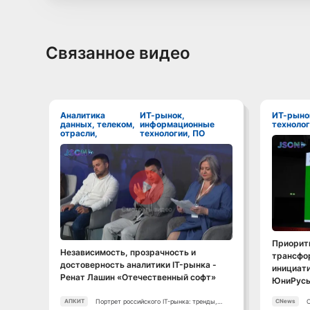
Связанное видео
Аналитика
ИТ-рынок,
ИТ-рынок, информационные
данных, телеком,
информационные
технолог
отрасли,
технологии, ПО
Смотреть видео
Приорит
Независимость, прозрачность и
трансфор
достоверность аналитики IT-рынка -
инициати
Ренат Лашин «Отечественный софт»
ЮниРус
Портрет российского IT-рынка: тренды,
АПКИТ
CNews