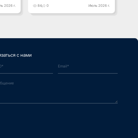
лидеров
ь 2026 г.
84
0
Июль 2026 г.
93
язаться с нами