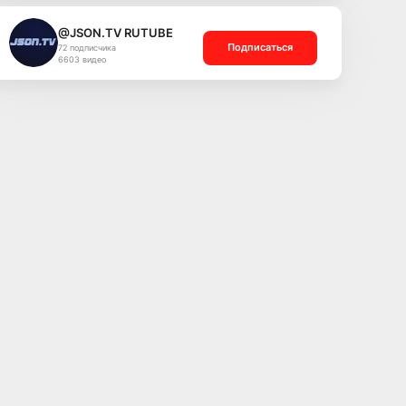
@JSON.TV RUTUBE
Подписаться
72 подписчика
6603 видео