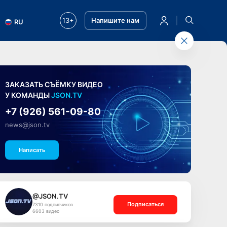
13+
Напишите нам
RU
ЗАКАЗАТЬ СЪЁМКУ ВИДЕО
У КОМАНДЫ
JSON.TV
+7 (926) 561-09-80
news@json.tv
Написать
@JSON.TV
Подписаться
7310 подписчиков
6603 видео