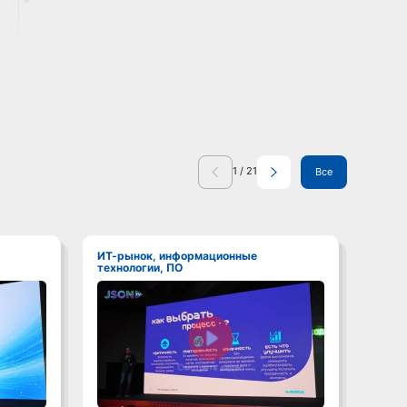
1
/
21
Все
ИТ-рынок, информационные
ИТ-рынок, информационные
технологии, ПО
техно
Смотреть видео