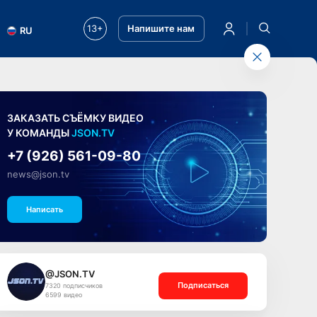
13+
Напишите нам
RU
ЗАКАЗАТЬ СЪЁМКУ ВИДЕО
У КОМАНДЫ
JSON.TV
+7 (926) 561-09-80
news@json.tv
Написать
@JSON.TV
Подписаться
7320 подписчиков
6599 видео