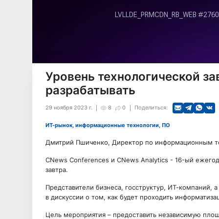
Уровень технологической за
разрабатывать
29 ноября 2023 г.
8
0
Поделиться:
ИТ-рынок, информационные технологии, ПО
Дмитрий Пшиченко, Директор по информационным те
CNews Conferences и CNews Analytics - 16-ый еже
завтра.
Предcтавители бизнеса, госструктур, ИТ-компаний, 
в дискуссии о том, как будет проходить информатиз
Цель мероприятия – предоставить независимую площ