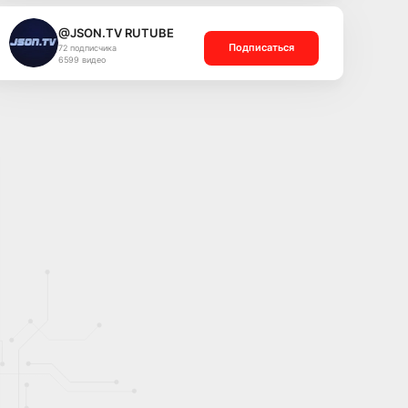
@JSON.TV RUTUBE
Подписаться
72 подписчика
6599 видео