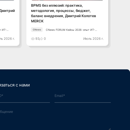
BPMS без иллюзий: практика,
Росси
 Дмитрий
методология, процессы, бюджет,
серти
баланс внедрения, Дмитрий Колотев
защищ
MERCK
СОФ
т ИТ-
CNews FORUM Кейсы 2026: опыт ИТ-
CNews
ОМГ
лидеров
ь 2026 г.
93
0
Июль 2026 г.
116
язаться с нами