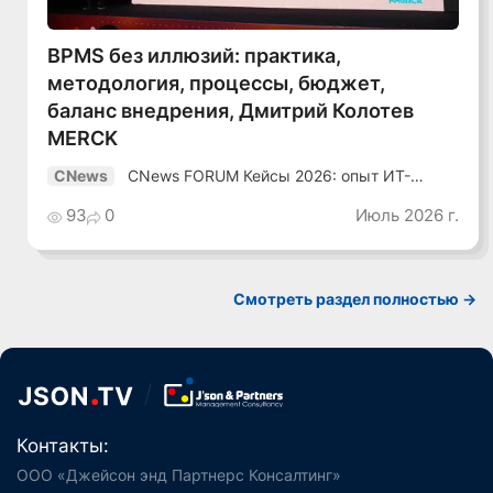
BPMS без иллюзий: практика,
методология, процессы, бюджет,
баланс внедрения, Дмитрий Колотев
MERCK
CNews FORUM Кейсы 2026: опыт ИТ-
CNews
лидеров
93
0
Июль 2026 г.
Смотреть раздел полностью ->
Контакты:
ООО «Джейсон энд Партнерс Консалтинг»