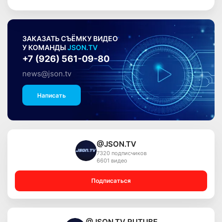
ЗАКАЗАТЬ СЪЁМКУ ВИДЕО
У КОМАНДЫ
JSON.TV
+7 (926) 561-09-80
news@json.tv
Написать
@JSON.TV
7320 подписчиков
6601 видео
Подписаться
@JSON.TV RUTUBE