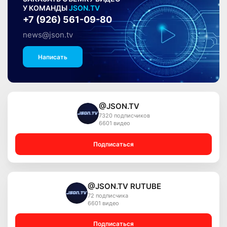
У КОМАНДЫ
JSON.TV
+7 (926) 561-09-80
news@json.tv
Написать
@JSON.TV
7320 подписчиков
6601 видео
Подписаться
@JSON.TV RUTUBE
72 подписчика
6601 видео
Подписаться