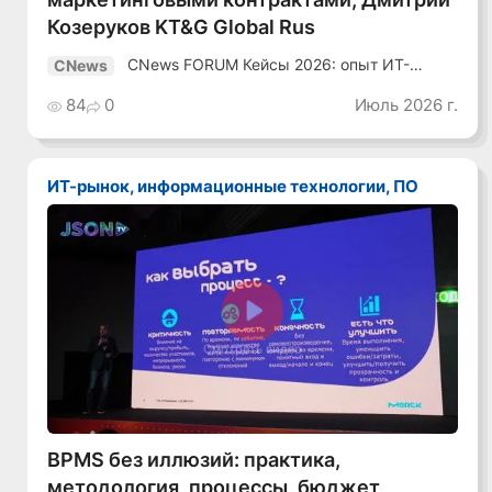
Козеруков KT&G Global Rus
CNews FORUM Кейсы 2026: опыт ИТ-
CNews
лидеров
84
0
Июль 2026 г.
ИТ-рынок, информационные технологии, ПО
Смотреть видео
BPMS без иллюзий: практика,
методология, процессы, бюджет,