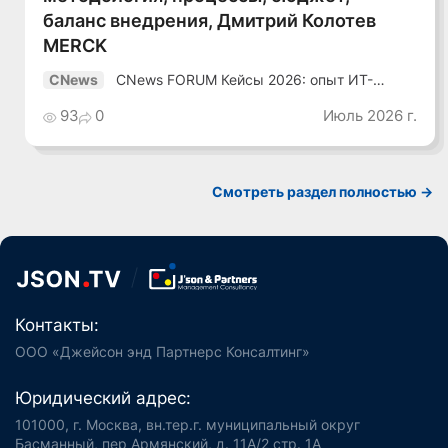
баланс внедрения, Дмитрий Колотев
MERCK
CNews FORUM Кейсы 2026: опыт ИТ-
CNews
лидеров
93
0
Июль 2026 г.
Смотреть раздел полностью ->
Контакты:
ООО «Джейсон энд Партнерс Консалтинг»
Юридический адрес:
101000, г. Москва, вн.тер.г. муниципальный округ
Басманный, пер Армянский, д. 11А/2 стр. 1А