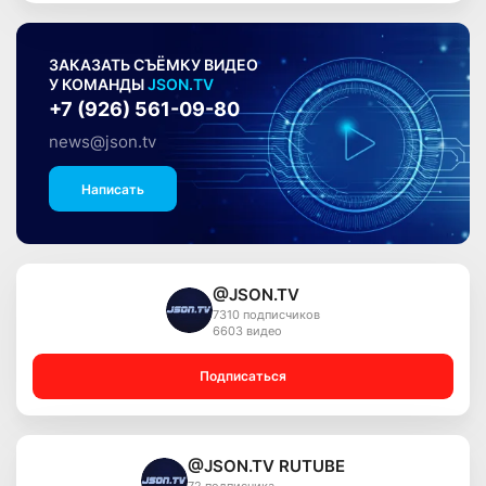
ЗАКАЗАТЬ СЪЁМКУ ВИДЕО
У КОМАНДЫ
JSON.TV
+7 (926) 561-09-80
news@json.tv
Написать
@JSON.TV
7310 подписчиков
6603 видео
Подписаться
@JSON.TV RUTUBE