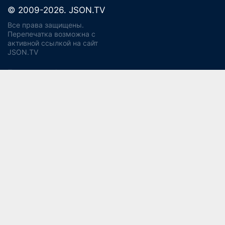
© 2009-2026. JSON.TV
Все права защищены.
Перепечатка возможна с
активной ссылкой на сайт
JSON.TV
Политика конфиденциальности
Использование cookie
Регламент реагирования на запросы ПД Джейсон энд
Партнерс
Политика хранения и уничтожения ПД
Согласие на обработку ПДн
Заявление об отзыве согласия
Согласие на рекламную рассылку
Свидетельство СМИ ЭЛ № ФС77-56975
13+
от 14 февраля 2014 года (Роскомнадзор).
Учредитель:
ООО "Джейсон энд Партнерс Консалтинг".
Главный редактор:
Водянова Светлана Александровна