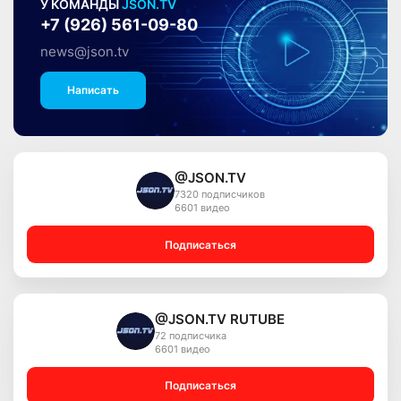
У КОМАНДЫ
JSON.TV
+7 (926) 561-09-80
news@json.tv
Написать
@JSON.TV
7320 подписчиков
6601 видео
Подписаться
@JSON.TV RUTUBE
72 подписчика
6601 видео
Подписаться