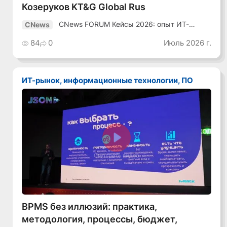
Козеруков KT&G Global Rus
CNews FORUM Кейсы 2026: опыт ИТ-
CNews
лидеров
84
0
Июль 2026 г.
ИТ-рынок, информационные технологии, ПО
Смотреть видео
BPMS без иллюзий: практика,
методология, процессы, бюджет,