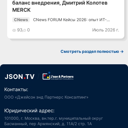
баланс внедрения, Дмитрий Колотев
MERCK
CNews FORUM Кейсы 2026: опыт ИТ-
CNews
лидеров
93
0
Июль 2026 г.
Смотреть раздел полностью ->
Контакты:
ООО «Джейсон энд Партнерс Консалтинг»
Юридический адрес:
101000, г. Москва, вн.тер.г. муниципальный округ
Басманный, пер Армянский, д. 11А/2 стр. 1А