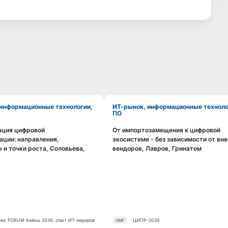
ИТ-рынок, информационные технологии,
ПО
ация цифровой
От импортозамещения к цифровой
Смотреть видео
Смотреть видео
ции: направления,
экосистеме - без зависимости от вн
 и точки роста, Соловьева,
вендоров, Лавров, Гринатом
ws FORUM Кейсы 2026: опыт ИТ-лидеров
ЦИПР-2026
ОМГ