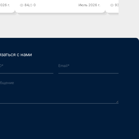
026 г.
84
0
Июль 2026 г.
93
0
язаться с нами