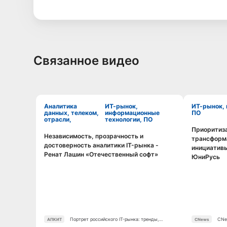
Связанное видео
Аналитика
ИТ-рынок,
ИТ-рынок, информационные технологии,
данных, телеком,
информационные
ПО
отрасли,
технологии, ПО
Приоритиз
Независимость, прозрачность и
трансформа
Смотреть видео
достоверность аналитики IT-рынка -
инициативы
Ренат Лашин «Отечественный софт»
ЮниРусь
Портрет российского IT-рынка: тренды,
CNe
АПКИТ
CNews
аудитория, инструменты