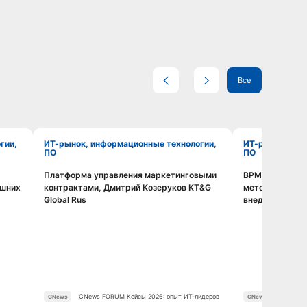
Все
ИТ-рынок, информационные технологии,
ИТ-рынок, информационные технологии,
ПО
ПО
Платформа управления маркетинговыми
BPMS без иллю
Смотреть видео
ешних
контрактами, Дмитрий Козеруков KT&G
методология, 
Global Rus
внедрения, Дм
CNews FORUM Кейсы 2026: опыт ИТ-лидеров
CNews FO
CNews
CNews