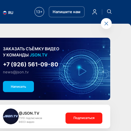
13+
Напишите нам
RU
ЗАКАЗАТЬ СЪЁМКУ ВИДЕО
У КОМАНДЫ
JSON.TV
+7 (926) 561-09-80
news@json.tv
Написать
@JSON.TV
Подписаться
7310 подписчиков
6603 видео