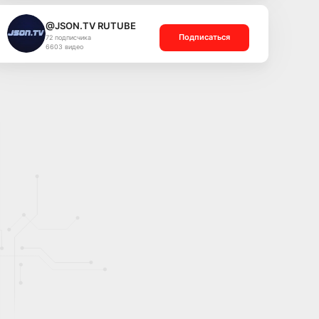
@JSON.TV RUTUBE
Подписаться
72 подписчика
6603 видео